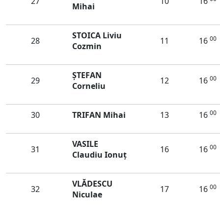
27
10
16
Mihai
STOICA Liviu
00
28
11
16
Cozmin
ŞTEFAN
00
29
12
16
Corneliu
00
30
TRIFAN Mihai
13
16
VASILE
00
31
16
16
Claudiu Ionuț
VLĂDESCU
00
32
17
16
Niculae