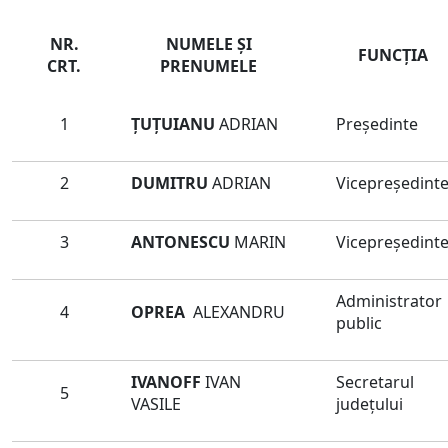
NR.
NUMELE ŞI
FUNCŢIA
CRT.
PRENUMELE
1
ȚUȚUIANU
ADRIAN
Preşedinte
2
DUMITRU
ADRIAN
Vicepreședint
3
ANTONESCU
MARIN
Vicepreședint
Administrator
4
OPREA
ALEXANDRU
public
IVANOFF
IVAN
Secretarul
5
VASILE
judeţului