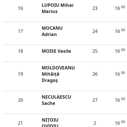
LUPOIU Mihai
00
16
23
16
Marius
MOCANU
00
17
24
16
Adrian
00
18
MOISE Vasile
25
16
MOLDOVEANU
00
19
Mihăiţă
26
16
Dragoş
NECULAESCU
00
20
27
16
Sache
NIȚOIU
00
21
2
16
OVIDIU