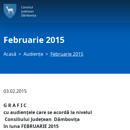
Consiliul
Județean
Dâmbovița
Februarie 2015
Acasă
Audienţe
Februarie 2015
03.02.2015
G R A F I C
cu audienţele care se acordă la nivelul
Consiliului Judeţean Dâmboviţa
în luna FEBRUARIE 2015