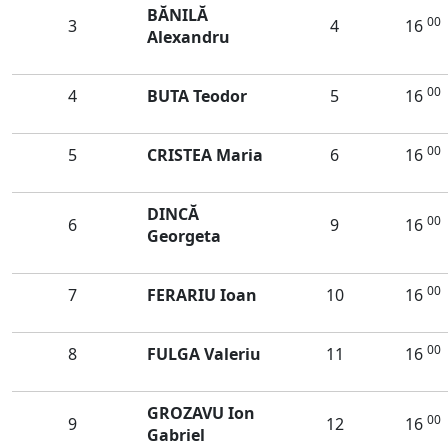
BĂNILĂ
00
3
4
16
Alexandru
00
4
BUTA Teodor
5
16
00
5
CRISTEA Maria
6
16
DINCĂ
00
6
9
16
Georgeta
00
7
FERARIU Ioan
10
16
00
8
FULGA Valeriu
11
16
GROZAVU Ion
00
9
12
16
Gabriel