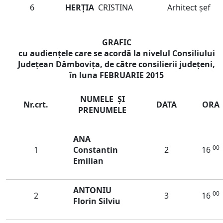
6
HERȚIA
CRISTINA
Arhitect șef
GRAFIC
cu audienţele care se acordă la nivelul Consiliului
Judeţean Dâmboviţa, de către consilierii județeni,
în luna
FEBRUARIE
2015
NUMELE ŞI
Nr.crt.
DATA
ORA
PRENUMELE
ANA
00
1
Constantin
2
16
Emilian
ANTONIU
00
2
3
16
Florin Silviu