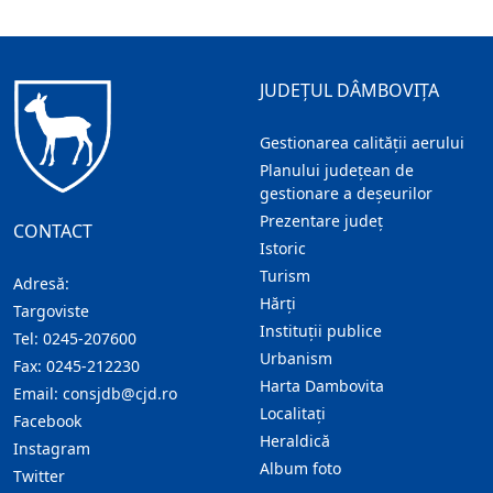
JUDEȚUL DÂMBOVIȚA
Gestionarea calității aerului
Planului județean de
gestionare a deșeurilor
Prezentare judeţ
CONTACT
Istoric
Turism
Adresă:
Hărţi
Targoviste
Instituţii publice
Tel:
0245-207600
Urbanism
Fax:
0245-212230
Harta Dambovita
Email:
consjdb@cjd.ro
Localitaţi
Facebook
Heraldică
Instagram
Album foto
Twitter