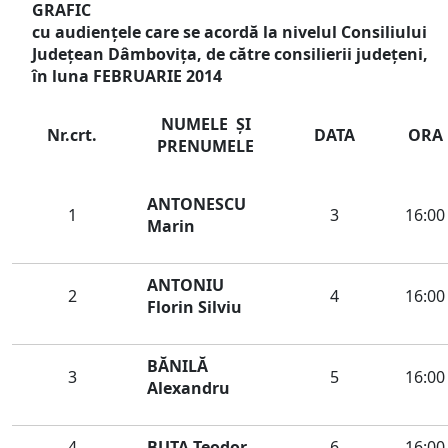
GRAFIC
cu audienţele care se acordă la nivelul Consiliului
Judeţean Dâmboviţa, de către consilierii județeni,
în luna
FEBRUARIE
2014
NUMELE ŞI
Nr.crt.
DATA
ORA
PRENUMELE
ANTONESCU
1
3
16:00
Marin
ANTONIU
2
4
16:00
Florin Silviu
BĂNILĂ
3
5
16:00
Alexandru
4
BUTA Teodor
6
16:00