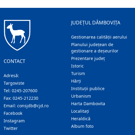
JUDEȚUL DÂMBOVIȚA
Gestionarea calității aerului
Planului județean de
gestionare a deșeurilor
Prezentare judeţ
CONTACT
Istoric
Turism
Adresă:
Hărţi
Targoviste
Instituţii publice
Tel:
0245-207600
Urbanism
Fax:
0245-212230
Harta Dambovita
Email:
consjdb@cjd.ro
Localitaţi
Facebook
Heraldică
Instagram
Album foto
Twitter