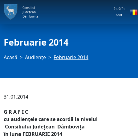
Consiliul
Intră în
Județean
cont
Dâmbovița
Februarie 2014
Acasă
Audienţe
Februarie 2014
31.01.2014
G R A F I C
cu audienţele care se acordă la nivelul
Consiliului Judeţean Dâmboviţa
în luna FEBRUARIE 2014