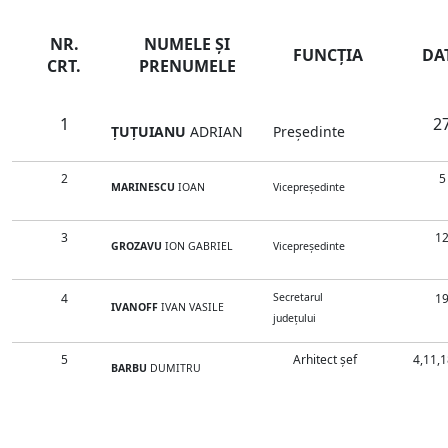
NR.
NUMELE ŞI
FUNCŢIA
DA
CRT.
PRENUMELE
1
2
ȚUȚUIANU
ADRIAN
Preşedinte
2
5
MARINESCU
IOAN
Vicepreședinte
3
1
GROZAVU
ION GABRIEL
Vicepreședinte
Secretarul
4
1
IVANOFF
IVAN VASILE
judeţului
5
Arhitect şef
4,11,1
BARBU
DUMITRU