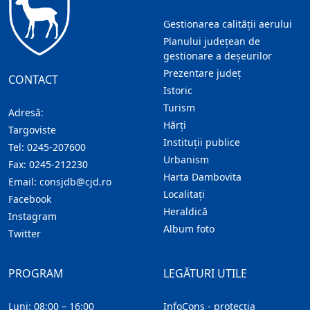
Gestionarea calității aerului
Planului județean de
gestionare a deșeurilor
Prezentare judeţ
CONTACT
Istoric
Turism
Adresă:
Hărţi
Targoviste
Instituţii publice
Tel:
0245-207600
Urbanism
Fax:
0245-212230
Harta Dambovita
Email:
consjdb@cjd.ro
Localitaţi
Facebook
Heraldică
Instagram
Album foto
Twitter
PROGRAM
LEGĂTURI UTILE
Luni: 08:00 – 16:00
InfoCons - protecția