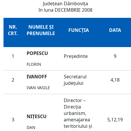
Judeţean Dâmboviţa
în luna DECEMBRIE 2008
NR.
NUMELE ŞI
FUNCŢIA
DATA
CRT.
PRENUMELE
POPESCU
1
Preşedinte
9
FLORIN
IVANOFF
Secretarul
2
4,18
judeţului
IVAN VASILE
Director –
Direcţia
urbanism,
NIŢESCU
3
amenajarea
5,12,19
teritoriului şi
DAN