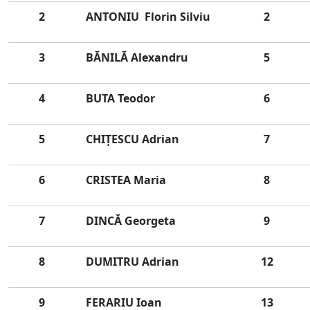
2
ANTONIU Florin Silviu
2
3
BĂNILĂ Alexandru
5
4
BUTA Teodor
6
5
CHIŢESCU Adrian
7
6
CRISTEA Maria
8
7
DINCĂ Georgeta
9
8
DUMITRU Adrian
12
9
FERARIU Ioan
13