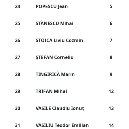
24
POPESCU Jean
5
25
STĂNESCU Mihai
6
26
STOICA Liviu Cozmin
7
27
ŞTEFAN Corneliu
8
28
TINGIRICĂ Marin
9
29
TRIFAN Mihai
12
30
VASILE Claudiu Ionuţ
13
31
VASILIU Teodor Emilian
14