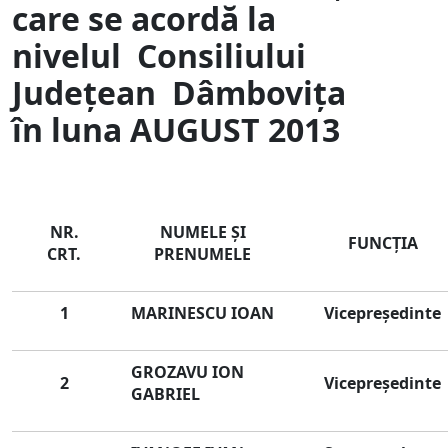
care se acordă la
nivelul
Consiliului
Jude
ţean Dâmboviţa
în luna AUGUST 2013
NR.
NUMELE ŞI
FUNCŢIA
CRT.
PRENUMELE
1
MARINESCU
IOAN
Vicepreşedinte
GROZAVU
ION
2
Vicepreşedinte
GABRIEL