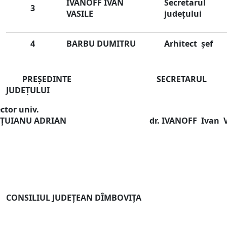
IVANOFF
IVAN
Secretarul
3
VASILE
judeţului
4
BARBU
DUMITRU
Arhitect şef
PREŞEDINTE SECRETARUL
JUDEŢULUI
or univ.
UŢUIANU
ADRIAN dr.
IVANOFF
Ivan V
CONSILIUL JUDEŢEAN DÎMBOVIŢA