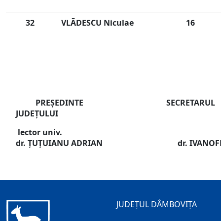
32
VLĂDESCU Niculae
16
PREŞEDINTE SECRETARUL
JUDEŢULUI
lector univ.
dr.
ŢUŢUIANU
ADRIAN dr.
IVANOF
JUDEȚUL DÂMBOVIȚA