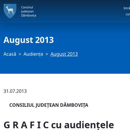
Consiliul
Intră
Județean
co
Dâmbovița
August 2013
Acasă
Audienţe
August 2013
31.07.2013
CONSILIUL JUDEŢEAN DÂMBOVIŢA
G R A F I C
cu audienţele