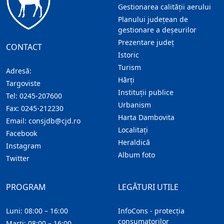
Gestionarea calității aerului
Planului județean de
gestionare a deșeurilor
Prezentare judeţ
CONTACT
Istoric
Turism
Adresă:
Hărţi
Targoviste
Instituţii publice
Tel:
0245-207600
Urbanism
Fax:
0245-212230
Harta Dambovita
Email:
consjdb@cjd.ro
Localitaţi
Facebook
Heraldică
Instagram
Album foto
Twitter
PROGRAM
LEGĂTURI UTILE
Luni: 08:00 – 16:00
InfoCons - protecția
consumatorilor
Marți: 08:00 – 16:00