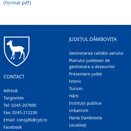
(format pdf)
JUDEȚUL DÂMBOVIȚA
Gestionarea calității aerului
Planului județean de
gestionare a deșeurilor
Prezentare judeţ
CONTACT
Istoric
Turism
Adresă:
Hărţi
Targoviste
Instituţii publice
Tel:
0245-207600
Urbanism
Fax:
0245-212230
Harta Dambovita
Email:
consjdb@cjd.ro
Localitaţi
Facebook