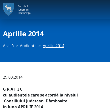
Consiliul
Județean
Dâmbovița
Aprilie 2014
Acasă
Audienţe
Aprilie 2014
29.03.2014
G R A F I C
cu audienţele care se acordă la nivelul
Consiliului Judeţean Dâmboviţa
în luna APRILIE 2014