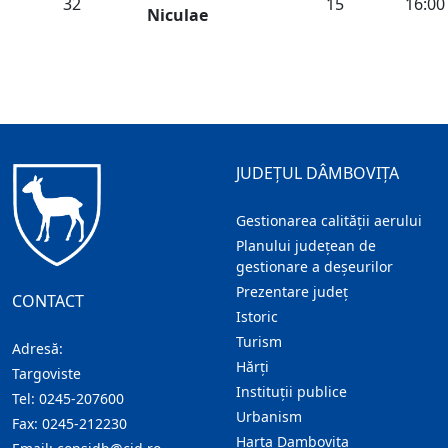
32
15
16:00
Niculae
JUDEȚUL DÂMBOVIȚA
Gestionarea calității aerului
Planului județean de
gestionare a deșeurilor
Prezentare judeţ
CONTACT
Istoric
Turism
Adresă:
Hărţi
Targoviste
Instituţii publice
Tel:
0245-207600
Urbanism
Fax:
0245-212230
Harta Dambovita