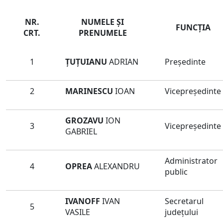
NR.
NUMELE ŞI
FUNCŢIA
CRT.
PRENUMELE
1
ȚUȚUIANU
ADRIAN
Preşedinte
2
MARINESCU
IOAN
Vicepreședinte
GROZAVU
ION
3
Vicepreședinte
GABRIEL
Administrator
4
OPREA
ALEXANDRU
public
IVANOFF
IVAN
Secretarul
5
VASILE
judeţului