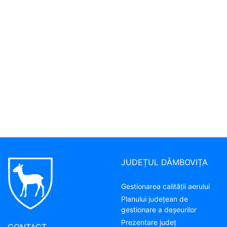
JUDEȚUL DÂMBOVIȚA
Gestionarea calității aerului
Planului județean de
gestionare a deșeurilor
Prezentare judeţ