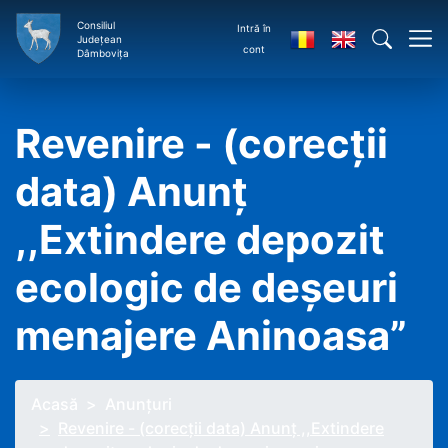
Consiliul
Intră în
Județean
cont
Dâmbovița
Revenire - (corecții
data) Anunț
,,Extindere depozit
ecologic de deșeuri
menajere Aninoasa”
Acasă
Anunţuri
Revenire - (corecții data) Anunț ,,Extindere