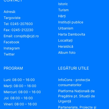
CONTACT
Istoric
Turism
Adresă:
Hărţi
Targoviste
Instituţii publice
Tel:
0245-207600
Urbanism
Fax:
0245-212230
Harta Dambovita
Email:
consjdb@cjd.ro
Localitaţi
Facebook
Heraldică
Instagram
Album foto
Twitter
PROGRAM
LEGĂTURI UTILE
Luni: 08:00 – 16:00
InfoCons - protecția
consumatorilor
Marți: 08:00 – 16:00
Platforma Națională de
Miercuri: 08:00 – 16:00
Pregătire pt. Situații de
Joi: 08:00 – 16:00
Urgență
Vineri: 08:00 – 16:00
Parteneriate, Proiecte și