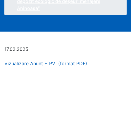
depozit ecologic de deșeuri menajere
Aninoasa”
17.02.2025
Vizualizare Anunț + PV (format PDF)