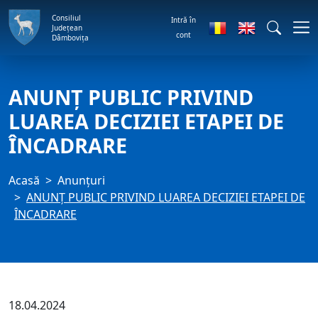
Consiliul
Intră în
Județean
cont
Dâmbovița
ANUNŢ PUBLIC PRIVIND
LUAREA DECIZIEI ETAPEI DE
ÎNCADRARE
Acasă
Anunţuri
ANUNŢ PUBLIC PRIVIND LUAREA DECIZIEI ETAPEI DE
ÎNCADRARE
18.04.2024