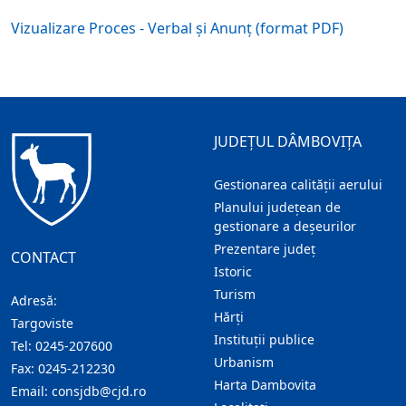
Vizualizare Proces - Verbal și Anunț (format PDF)
JUDEȚUL DÂMBOVIȚA
Gestionarea calității aerului
Planului județean de
gestionare a deșeurilor
Prezentare judeţ
CONTACT
Istoric
Turism
Adresă:
Hărţi
Targoviste
Instituţii publice
Tel:
0245-207600
Urbanism
Fax:
0245-212230
Harta Dambovita
Email:
consjdb@cjd.ro