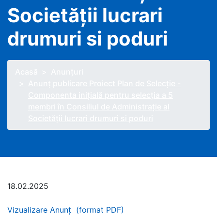
Societății lucrari
drumuri si poduri
Acasă
Anunţuri
Anunț publicare Proiect Plan de Selecție -
Componenta inițială pentru selecția a 5
membri în Consiliul de Administrație al
Societății lucrari drumuri si poduri
18.02.2025
Vizualizare Anunț (format PDF)