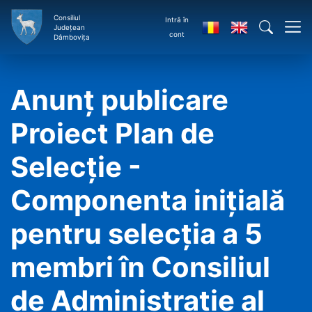
Consiliul
Intră în
Județean
cont
Dâmbovița
Anunț publicare
Proiect Plan de
Selecție -
Componenta inițială
pentru selecția a 5
membri în Consiliul
de Administrație al