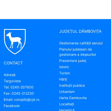
JUDEȚUL DÂMBOVIȚA
Gestionarea calității aerului
Planului județean de
gestionare a deșeurilor
Prezentare judeţ
CONTACT
Istoric
Turism
Adresă:
Hărţi
Targoviste
Instituţii publice
Tel:
0245-207600
Urbanism
Fax:
0245-212230
Harta Dambovita
Email:
consjdb@cjd.ro
Localitaţi
Facebook
Heraldică