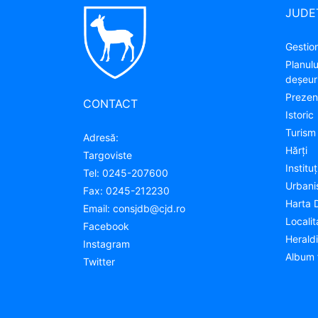
JUDE
Gestion
Planul
deșeuri
Prezen
CONTACT
Istoric
Turism
Adresă:
Hărţi
Targoviste
Instituţ
Tel:
0245-207600
Urban
Fax:
0245-212230
Harta 
Email:
consjdb@cjd.ro
Localit
Facebook
Herald
Instagram
Album 
Twitter