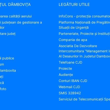
ȚUL DÂMBOVIȚA
LEGĂTURI UTILE
area calității aerului
InfoCons - protecția consumator
ui județean de gestionare a
Platforma Națională de Pregătir
lor
Situații de Urgență
tare judeţ
Parteneriate, Proiecte și Instituți
Compania de apa
Asociatia De Dezvoltare
Intercomunitara "Management I
Al Deseurilor In Judetul Dambov
ii publice
Telefoane CJD
ism
Proiecte
Dambovita
Audienţe
aţi
Conturi IBAN CJD
ică
Webmail CJD
foto
SMIS 328942
Serviciul de Telecomunicații Spe