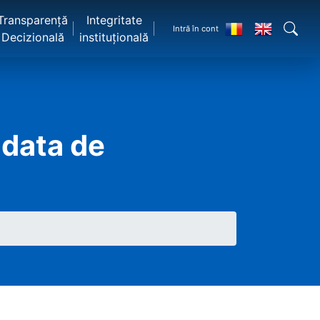
Transparență
Integritate
Intră în cont
Decizională
instituțională
 data de