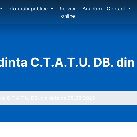
Informaţii publice
Servicii
Anunţuri
Contact
online
inta C.T.A.T.U. DB. din
nta C.T.A.T.U. DB. din data de 05.03.2025