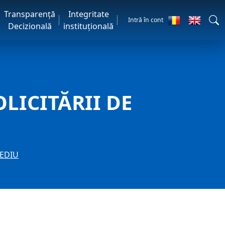
Transparență
Integritate
Intră în cont
Decizională
instituțională
LICITĂRII DE
MEDIU