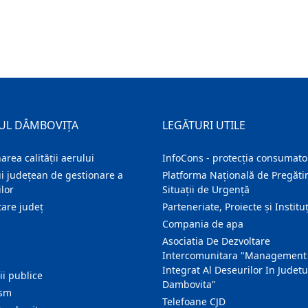
UL DÂMBOVIȚA
LEGĂTURI UTILE
area calității aerului
InfoCons - protecția consumator
i județean de gestionare a
Platforma Națională de Pregătir
lor
Situații de Urgență
are judeţ
Parteneriate, Proiecte și Instituț
Compania de apa
Asociatia De Dezvoltare
Intercomunitara "Management
Integrat Al Deseurilor In Judetu
ţii publice
Dambovita"
ism
Telefoane CJD