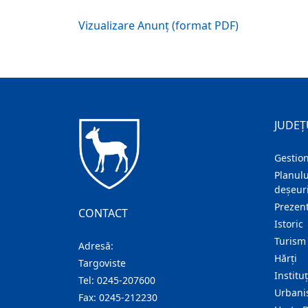
Vizualizare Anunț (format PDF)
JUDEȚ
Gestion
Planulu
deșeuri
Prezent
CONTACT
Istoric
Turism
Adresă:
Hărţi
Targoviste
Institu
Tel:
0245-207600
Urban
Fax:
0245-212230