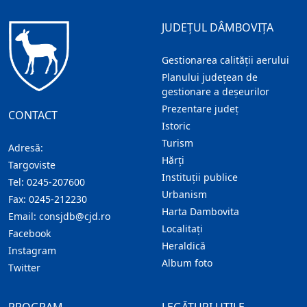
JUDEȚUL DÂMBOVIȚA
Gestionarea calității aerului
Planului județean de
gestionare a deșeurilor
Prezentare judeţ
CONTACT
Istoric
Turism
Adresă:
Hărţi
Targoviste
Instituţii publice
Tel:
0245-207600
Urbanism
Fax:
0245-212230
Harta Dambovita
Email:
consjdb@cjd.ro
Localitaţi
Facebook
Heraldică
Instagram
Album foto
Twitter