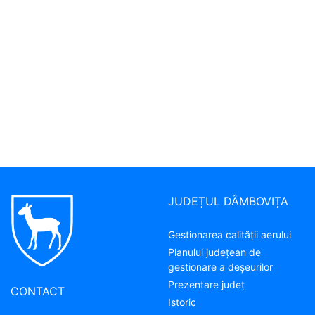
JUDEȚUL DÂMBOVIȚA
Gestionarea calității aerului
Planului județean de
gestionare a deșeurilor
Prezentare judeţ
CONTACT
Istoric