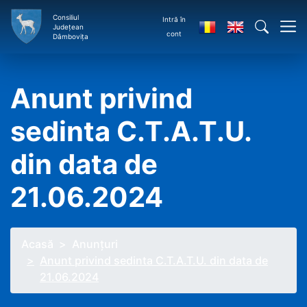
Consiliul
Intră în
Județean
cont
Dâmbovița
Anunt privind
sedinta C.T.A.T.U.
din data de
21.06.2024
Acasă
Anunţuri
Anunt privind sedinta C.T.A.T.U. din data de
21.06.2024