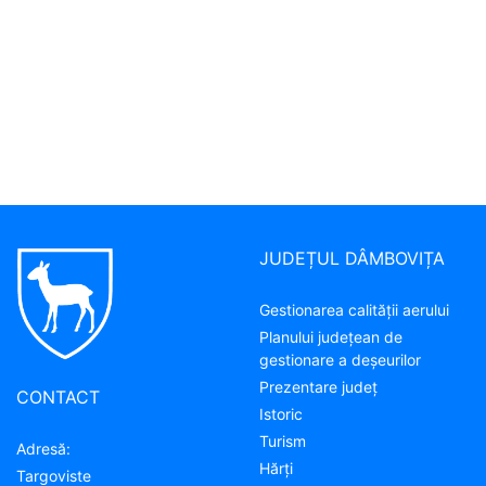
JUDEȚUL DÂMBOVIȚA
Gestionarea calității aerului
Planului județean de
gestionare a deșeurilor
Prezentare judeţ
CONTACT
Istoric
Turism
Adresă:
Hărţi
Targoviste