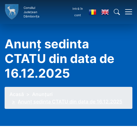
Consiliul
Intră în
Județean
cont
Dâmbovița
Anunț sedinta
CTATU din data de
16.12.2025
Acasă
Anunţuri
Anunț sedinta CTATU din data de 16.12.2025