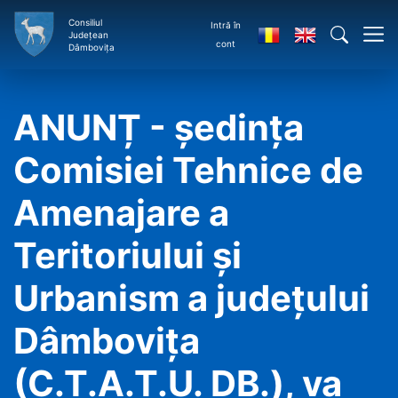
Consiliul
Intră în
Județean
cont
Dâmbovița
ANUNȚ - ședința
Comisiei Tehnice de
Amenajare a
Teritoriului și
Urbanism a județului
Dâmbovița
(C.T.A.T.U. DB.), va