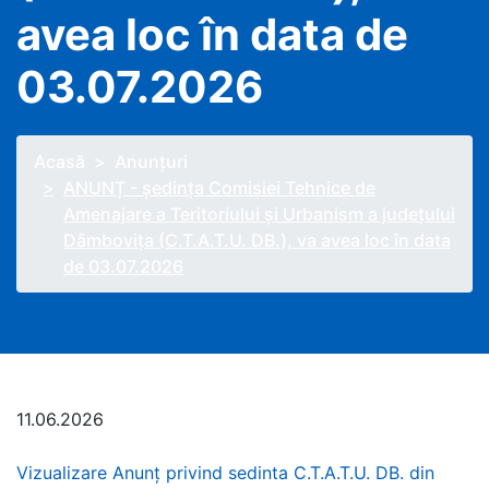
avea loc în data de
03.07.2026
Acasă
Anunţuri
ANUNȚ - ședința Comisiei Tehnice de
Amenajare a Teritoriului și Urbanism a județului
Dâmbovița (C.T.A.T.U. DB.), va avea loc în data
de 03.07.2026
11.06.2026
Vizualizare Anunț privind sedinta C.T.A.T.U. DB. din