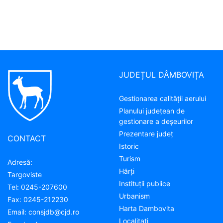
JUDEȚUL DÂMBOVIȚA
Gestionarea calității aerului
Planului județean de
gestionare a deșeurilor
Prezentare judeţ
CONTACT
Istoric
Turism
Adresă:
Hărţi
Targoviste
Instituţii publice
Tel:
0245-207600
Urbanism
Fax:
0245-212230
Harta Dambovita
Email:
consjdb@cjd.ro
Localitaţi