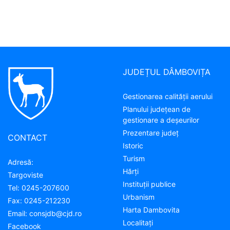
JUDEȚUL DÂMBOVIȚA
Gestionarea calității aerului
Planului județean de
gestionare a deșeurilor
Prezentare judeţ
CONTACT
Istoric
Turism
Adresă:
Hărţi
Targoviste
Instituţii publice
Tel:
0245-207600
Urbanism
Fax:
0245-212230
Harta Dambovita
Email:
consjdb@cjd.ro
Localitaţi
Facebook