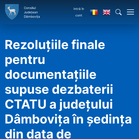
Consiliul
Intră în
Județean
cont
Dâmbovița
Rezoluțiile finale
pentru
documentațiile
supuse dezbaterii
CTATU a județului
Dâmbovița în ședința
din data de