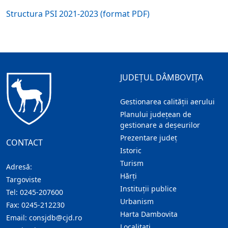
Structura PSI 2021-2023 (format PDF)
JUDEȚUL DÂMBOVIȚA
Gestionarea calității aerului
Planului județean de
gestionare a deșeurilor
Prezentare judeţ
CONTACT
Istoric
Turism
Adresă:
Hărţi
Targoviste
Instituţii publice
Tel:
0245-207600
Urbanism
Fax:
0245-212230
Harta Dambovita
Email:
consjdb@cjd.ro
Localitaţi