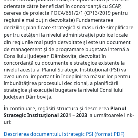
orientate către beneficiari în concordanță cu SCAP,
cererea de proiecte POCA/661/2/1 (CP13/2019 pentru
regiunile mai puțin dezvoltate)
Fundamentarea
deciziilor, planificare strategică și măsuri de simplificare
pentru cetățeni la nivelul administrației publice locale
din regiunile mai puțin dezvoltate
și este un document
de management şi de programare bugetară internă a
Consiliului Judeţean Dâmboviţa, dezvoltat în
concordanţă cu documentele strategice existente la
nivelul acestuia. Planul Strategic Instituţional (PSI) va
avea un rol important în îndeplinirea măsurilor pentru
îmbunătăţirea procesului decizional, a planificării
strategice şi execuţiei bugetare la nivelul Consiliului
Județean Dâmboviţa.
În continuare, regăsiți structura și descrierea
Planul
Strategic Instituţional 2021 – 2023
la următoarele link-
uri:
Descrierea documentului strategic PSI (format PDF)