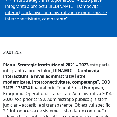
Planul Strategic Instituţional 2021 – 2023 parte
integrantă a proiectului „DINAMIC – Dâmboviţa –
interacţiuni la nivel administrativ între modernizare,
interconectivitate, competenţe”
29.01.2021
Planul Strategic Instituţional 2021 – 2023
este parte
integrantă a proiectului
„DINAMIC – Dâmboviţa –
interacţiuni la nivel administrativ între
modernizare, interconectivitate, competenţe”, COD
SMIS: 135834
finanțat prin Fondul Social European,
Programul Operaţional Capacitate Administrativă 2014 -
2020, Axa prioritară 2. Administrație publică și sistem
judiciar – accesibile şi transparente, Obiectivul specific
2.1 Introducerea de sisteme și standarde comune în
administrația publică locală, ce optimizează procesele