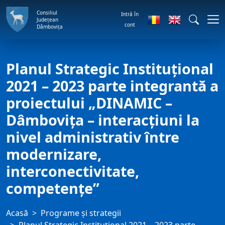
Consiliul
Intră în
Județean
cont
Dâmbovița
Planul Strategic Instituţional
2021 – 2023 parte integrantă a
proiectului „DINAMIC –
Dâmboviţa – interacţiuni la
nivel administrativ între
modernizare,
interconectivitate,
competenţe”
Acasă
Programe și strategii