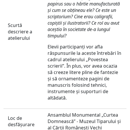
papirus sau o hârtie manufacturată
şi cum se obţineau ele? Ce este un
scriptorium? Cine erau caligrafii,
copiștii și ilustratorii? Ce rol au avut
Scurtă
aceştia în societate de-a lungul
descriere a
timpului?
atelierului
Elevii participanți vor afla
răspunsurile la aceste întrebări în
cadrul atelierului „Povestea
scrierii”. În plus, vor avea ocazia
să creeze litere pline de fantezie
și să ornamenteze pagini de
manuscris folosind tehnici,
instrumente și suporturi de
altădată.
Ansamblul Monumental „Curtea
Loc de
Domnească” - Muzeul Tiparului și
desfăşurare
al Cărții Românești Vechi