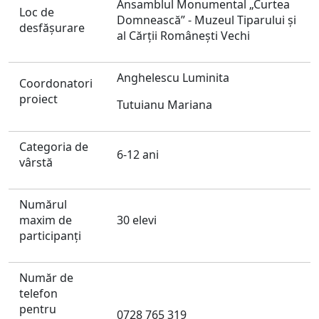
Ansamblul Monumental „Curtea
Loc de
Domnească” - Muzeul Tiparului și
desfăşurare
al Cărții Românești Vechi
Anghelescu Luminita
Coordonatori
proiect
Tutuianu Mariana
Categoria de
6-12 ani
vârstă
Numărul
maxim de
30 elevi
participanți
Număr de
telefon
pentru
0728 765 319