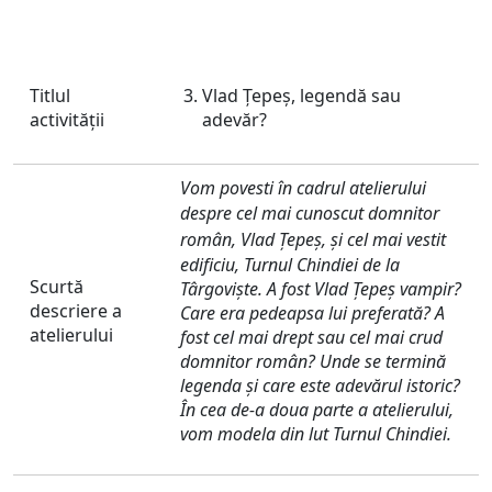
Titlul
Vlad Țepeș, legendă sau
activităţii
adevăr?
Vom povesti în cadrul atelierului
despre cel mai cunoscut
domnitor
român,
Vlad
Țepeș,
și cel mai vestit
edificiu, Turnul Chindiei de la
Scurtă
Târgoviște. A fost Vlad Țepeș vampir?
descriere a
Care era pedeapsa lui preferat
ă?
A
atelierului
fost cel mai drept sau cel mai crud
domnitor român? Unde
se termină
legenda și care este adevărul istoric?
În cea de-a doua parte a atelierului,
vom modela din lut Turnul Chindiei.