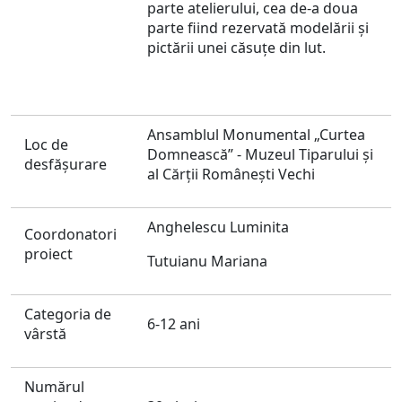
parte atelierului, cea de-a doua
parte fiind rezervată modelării și
pictării unei căsuțe din lut.
Ansamblul Monumental „Curtea
Loc de
Domnească” - Muzeul Tiparului și
desfăşurare
al Cărții Românești Vechi
Anghelescu Luminita
Coordonatori
proiect
Tutuianu Mariana
Categoria de
6-12 ani
vârstă
Numărul