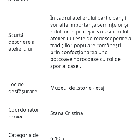
În cadrul atelierului participanții
vor afla importanța semințelor și
rolul lor în protejarea casei. Rolul
Scurtă
atelierului este de redescoperire a
descriere a
tradițiilor populare românești
atelierului
prin confecționarea unei
potcoave norocoase cu rol de
spor al casei.
Loc de
Muzeul de Istorie - etaj
desfăşurare
Coordonator
Stana Cristina
proiect
Categoria de
6-10 ani