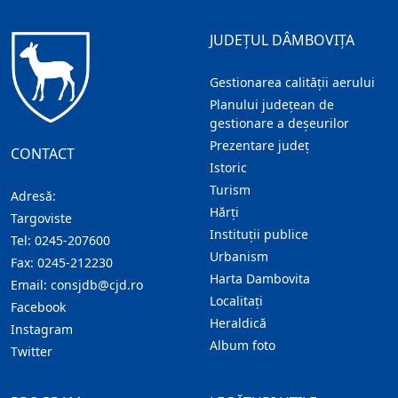
JUDEȚUL DÂMBOVIȚA
Gestionarea calității aerului
Planului județean de
gestionare a deșeurilor
Prezentare judeţ
CONTACT
Istoric
Turism
Adresă:
Hărţi
Targoviste
Instituţii publice
Tel:
0245-207600
Urbanism
Fax:
0245-212230
Harta Dambovita
Email:
consjdb@cjd.ro
Localitaţi
Facebook
Heraldică
Instagram
Album foto
Twitter