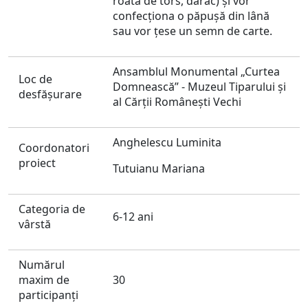
roată de tors, darac) și vor
confecționa o păpușă din lână
sau vor țese un semn de carte.
Ansamblul Monumental „Curtea
Loc de
Domnească” - Muzeul Tiparului și
desfăşurare
al Cărții Românești Vechi
Anghelescu Luminita
Coordonatori
proiect
Tutuianu Mariana
Categoria de
6-12 ani
vârstă
Numărul
maxim de
30
participanți