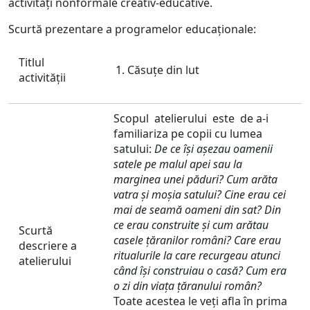
activități nonformale creativ-educative.
Scurtă prezentare a programelor educaționale:
Titlul
Căsuțe din lut
activităţii
Scopul atelierului este de a-i
familiariza pe copii cu lumea
satului:
De ce își așezau oamenii
satele pe malul apei sau la
marginea unei păduri? Cum arăta
vatra și moșia satului? Cine erau cei
mai de seamă oameni din sat? Din
ce erau construite și cum arătau
Scurtă
casele țăranilor
români? Care erau
descriere a
ritualurile la care recurgeau atunci
atelierului
când își construiau o casă? Cum era
o zi din viața țăranului român?
Toate acestea le veți afla în prima