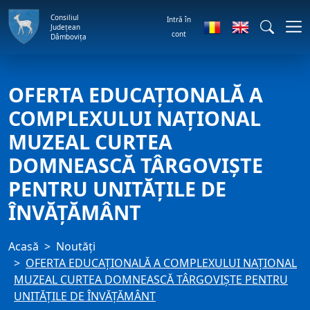
Consiliul
Intră în
Județean
cont
Dâmbovița
OFERTA EDUCAȚIONALĂ A
COMPLEXULUI NAŢIONAL
MUZEAL CURTEA
DOMNEASCĂ TÂRGOVIŞTE
PENTRU UNITĂȚILE DE
ÎNVĂȚĂMÂNT
Acasă
Noutăți
OFERTA EDUCAȚIONALĂ A COMPLEXULUI NAŢIONAL
MUZEAL CURTEA DOMNEASCĂ TÂRGOVIŞTE PENTRU
UNITĂȚILE DE ÎNVĂȚĂMÂNT