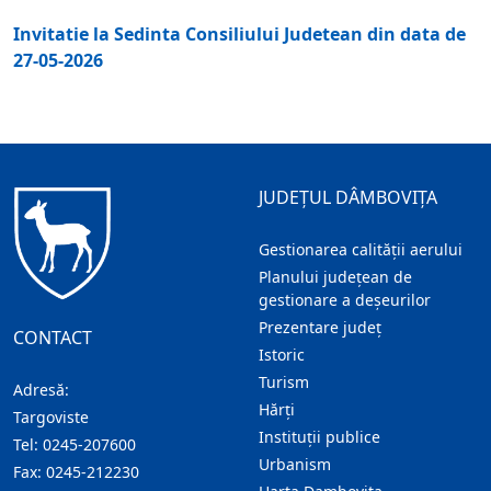
Invitatie la Sedinta Consiliului Judetean din data de
27-05-2026
JUDEȚUL DÂMBOVIȚA
Gestionarea calității aerului
Planului județean de
gestionare a deșeurilor
Prezentare judeţ
CONTACT
Istoric
Turism
Adresă:
Hărţi
Targoviste
Instituţii publice
Tel:
0245-207600
Urbanism
Fax:
0245-212230