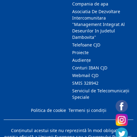
Compania de apa
Asociatia De Dezvoltare
Intercomunitara
"Management Integrat Al
Deseurilor In Judetul
Dambovita"
Telefoane CJD
Proiecte
Audienţe
Conturi IBAN CJD
Webmail CJD
SMIS 328942
Serviciul de Telecomunicații
Speciale
Politica de cookie
Termeni și condiții
Conţinutul acestui site nu reprezintă în mod obligatoriu
poziţia oficială a Uniunii Europene sau a Guvernului României.