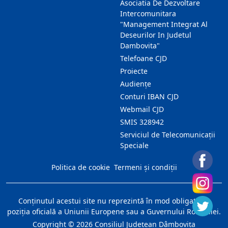
Asociatia De Dezvoltare
Intercomunitara
"Management Integrat Al
Deseurilor In Judetul
Dambovita"
Telefoane CJD
Proiecte
Audienţe
Conturi IBAN CJD
Webmail CJD
SMIS 328942
Serviciul de Telecomunicații
Speciale
Politica de cookie
Termeni și condiții
Conţinutul acestui site nu reprezintă în mod obligatoriu
poziţia oficială a Uniunii Europene sau a Guvernului României.
Copyright ©
2026
Consiliul Judeţean Dâmboviţa