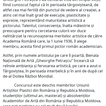
fiind cunoscut faptul că în perioada târgovișteană, de
altfel cea mai fertilă din punctul de vedere al creației, a
atins cel mai înalt grad de execuție, plasticitate și
expresie, reprezentând maturitatea artistică a
pictorului. Talentul, consecvența, înalta măiestrie și
preocupare pentru cercetarea culorii vor duce
neîntârziat la recunoașterea meritelor artistice de către
Academia Română care, la 1 iunie 1936, îl alege
membru, acesta fiind primul pictor român academician.
Astfel, prin numele artistului pe care îl poartă, Bienala
Națională de Artă „Gheorghe Petrașcu” încearcă să
reînvie ambianța și fervoarea artistică, pe care a avut-o
Târgoviștea, în perioada interbelică și în anii de după cel
de-al Doilea Război Mondial.
Concursul este deschis membrilor Uniunii
Artiştilor Plastici din România şi Republica Moldova,
studenţilor (ultimul an, masterat) şi absolvenţilor
Academiilor de Artă din România și Republica Moldova,