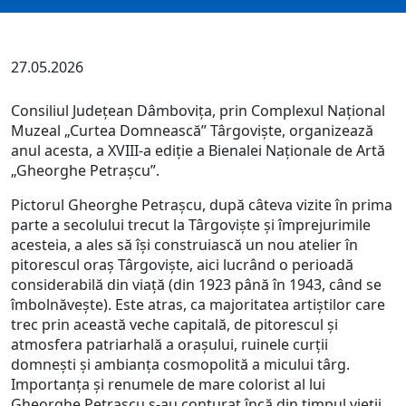
27.05.2026
Consiliul Județean Dâmbovița, prin Complexul Național
Muzeal „Curtea Domnească” Târgoviște, organizează
anul acesta, a XVIII-a ediţie a Bienalei Naționale de Artă
„Gheorghe Petrașcu”.
Pictorul Gheorghe Petrașcu, după câteva vizite în prima
parte a secolului trecut la Târgoviște și împrejurimile
acesteia, a ales să își construiască un nou atelier în
pitorescul oraș Târgoviște, aici lucrând o perioadă
considerabilă din viață (din 1923 până în 1943, când se
îmbolnăvește). Este atras, ca majoritatea artiștilor care
trec prin această veche capitală, de pitorescul și
atmosfera patriarhală a orașului, ruinele curții
domnești și ambianța cosmopolită a micului târg.
Importanța și renumele de mare colorist al lui
Gheorghe Petrașcu s-au conturat încă din timpul vieții,