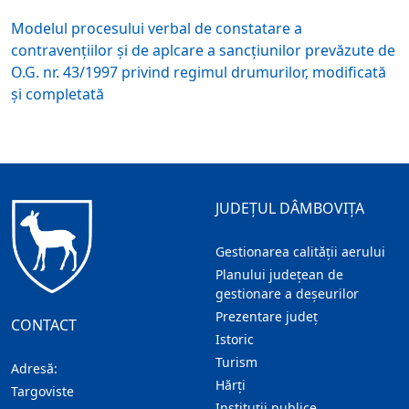
Modelul procesului verbal de constatare a
contravenţiilor şi de aplcare a sancţiunilor prevăzute de
O.G. nr. 43/1997 privind regimul drumurilor, modificată
şi completată
JUDEȚUL DÂMBOVIȚA
Gestionarea calității aerului
Planului județean de
gestionare a deșeurilor
Prezentare judeţ
CONTACT
Istoric
Turism
Adresă:
Hărţi
Targoviste
Instituţii publice