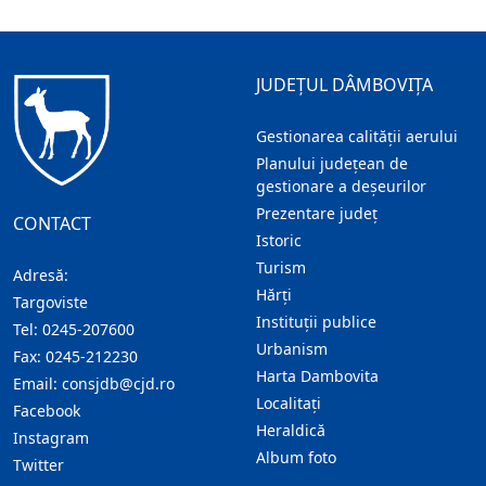
JUDEȚUL DÂMBOVIȚA
Gestionarea calității aerului
Planului județean de
gestionare a deșeurilor
Prezentare judeţ
CONTACT
Istoric
Turism
Adresă:
Hărţi
Targoviste
Instituţii publice
Tel:
0245-207600
Urbanism
Fax:
0245-212230
Harta Dambovita
Email:
consjdb@cjd.ro
Localitaţi
Facebook
Heraldică
Instagram
Album foto
Twitter