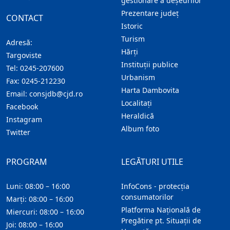
gestionare a deșeurilor
Prezentare judeţ
CONTACT
Istoric
Turism
Adresă:
Hărţi
Targoviste
Instituţii publice
Tel:
0245-207600
Urbanism
Fax:
0245-212230
Harta Dambovita
Email:
consjdb@cjd.ro
Localitaţi
Facebook
Heraldică
Instagram
Album foto
Twitter
PROGRAM
LEGĂTURI UTILE
Luni: 08:00 – 16:00
InfoCons - protecția
consumatorilor
Marți: 08:00 – 16:00
Platforma Națională de
Miercuri: 08:00 – 16:00
Pregătire pt. Situații de
Joi: 08:00 – 16:00