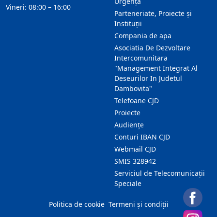
Urgență
Vineri: 08:00 – 16:00
Parteneriate, Proiecte și
Instituții
Compania de apa
Asociatia De Dezvoltare
Intercomunitara
"Management Integrat Al
Deseurilor In Judetul
Dambovita"
Telefoane CJD
Proiecte
Audienţe
Conturi IBAN CJD
Webmail CJD
SMIS 328942
Serviciul de Telecomunicații
Speciale
Politica de cookie
Termeni și condiții