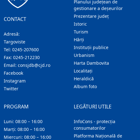
Planului județean de
gestionare a deșeurilor
Prezentare judeţ
CONTACT
Istoric
Turism
Adresă:
Hărţi
Targoviste
Instituţii publice
Tel:
0245-207600
Urbanism
Fax:
0245-212230
Harta Dambovita
Email:
consjdb@cjd.ro
Localitaţi
Facebook
Heraldică
Instagram
Album foto
Twitter
PROGRAM
LEGĂTURI UTILE
Luni: 08:00 – 16:00
InfoCons - protecția
consumatorilor
Marți: 08:00 – 16:00
Platforma Națională de
Miercuri: 08:00 – 16:00