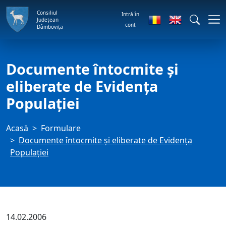
Consiliul
Intră în
Județean
cont
Dâmbovița
Documente întocmite şi
eliberate de Evidenţa
Populaţiei
Acasă
Formulare
Documente întocmite şi eliberate de Evidenţa
Populaţiei
14.02.2006