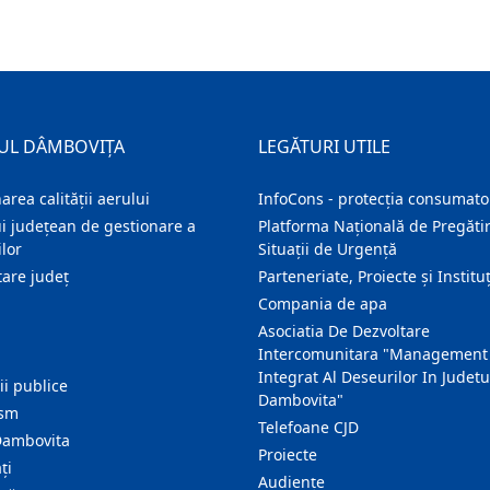
UL DÂMBOVIȚA
LEGĂTURI UTILE
area calității aerului
InfoCons - protecția consumator
i județean de gestionare a
Platforma Națională de Pregătir
lor
Situații de Urgență
are judeţ
Parteneriate, Proiecte și Instituț
Compania de apa
Asociatia De Dezvoltare
Intercomunitara "Management
Integrat Al Deseurilor In Judetu
ţii publice
Dambovita"
ism
Telefoane CJD
Dambovita
Proiecte
ţi
Audienţe