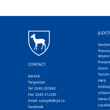
JUDEȚ
Gestion
Planulu
deșeuri
Prezent
CONTACT
Istoric
Turism
Adresă:
Hărţi
Targoviste
Institu
Tel:
0245-207600
Urban
Fax:
0245-212230
Harta 
Email:
consjdb@cjd.ro
Localita
Facebook