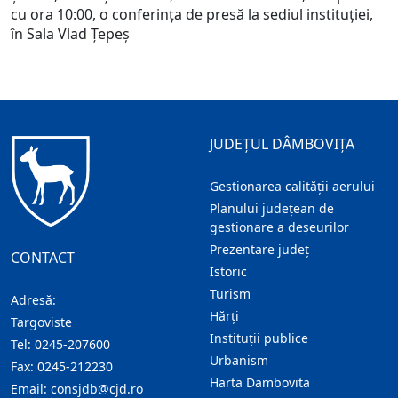
cu ora 10:00, o conferința de presă la sediul instituției,
în Sala Vlad Țepeș
JUDEȚUL DÂMBOVIȚA
Gestionarea calității aerului
Planului județean de
gestionare a deșeurilor
Prezentare judeţ
CONTACT
Istoric
Turism
Adresă:
Hărţi
Targoviste
Instituţii publice
Tel:
0245-207600
Urbanism
Fax:
0245-212230
Harta Dambovita
Email:
consjdb@cjd.ro