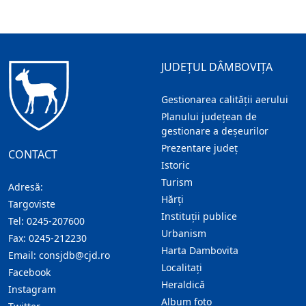
JUDEȚUL DÂMBOVIȚA
Gestionarea calității aerului
Planului județean de
gestionare a deșeurilor
Prezentare judeţ
CONTACT
Istoric
Turism
Adresă:
Hărţi
Targoviste
Instituţii publice
Tel:
0245-207600
Urbanism
Fax:
0245-212230
Harta Dambovita
Email:
consjdb@cjd.ro
Localitaţi
Facebook
Heraldică
Instagram
Album foto