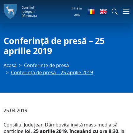
Consiliul
Intră în
Județean
cont
Dâmbovița
Conferință de presă – 25
aprilie 2019
Acasă
Conferințe de presă
Conferință de presă – 25 aprilie 2019
25.04.2019
Consiliul Județean Dâmbovița invită mass-media să
participe
joi, 25 aprilie 2019, începând cu ora 8:30
, la