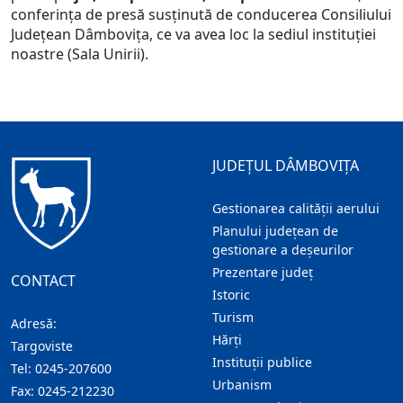
conferința de presă susținută de conducerea Consiliului
Județean Dâmbovița, ce va avea loc la sediul instituției
noastre (Sala Unirii).
JUDEȚUL DÂMBOVIȚA
Gestionarea calității aerului
Planului județean de
gestionare a deșeurilor
Prezentare judeţ
CONTACT
Istoric
Turism
Adresă:
Hărţi
Targoviste
Instituţii publice
Tel:
0245-207600
Urbanism
Fax:
0245-212230