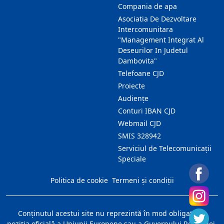
Compania de apa
Asociatia De Dezvoltare
Intercomunitara
"Management Integrat Al
Deseurilor In Judetul
Dambovita"
Telefoane CJD
Proiecte
Audienţe
Conturi IBAN CJD
Webmail CJD
SMIS 328942
Serviciul de Telecomunicații
Speciale
Politica de cookie
Termeni și condiții
Conţinutul acestui site nu reprezintă în mod obligatoriu
poziţia oficială a Uniunii Europene sau a Guvernului României.