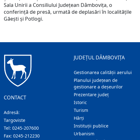
Sala Unirii a Consiliului Județean Dâmbovița, o
conferință de presă, urmată de deplasări în localitățile
Găești și Potlogi.
JUDEȚUL DÂMBOVIȚA
Gestionarea calității aerului
Planului județean de
gestionare a deșeurilor
Prezentare judeţ
CONTACT
Istoric
Turism
Adresă:
Hărţi
Targoviste
Instituţii publice
Tel:
0245-207600
Urbanism
Fax:
0245-212230