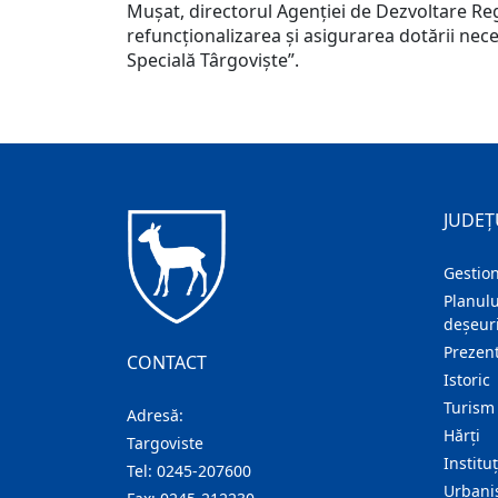
Mușat, directorul Agenției de Dezvoltare Reg
refuncționalizarea și asigurarea dotării nece
Specială Târgoviște”.
JUDEȚ
Gestion
Planulu
deșeuri
Prezent
CONTACT
Istoric
Turism
Adresă:
Hărţi
Targoviste
Institu
Tel:
0245-207600
Urban