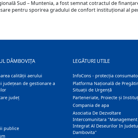
ională Sud – Muntenia, a fost semnat cotractul de finanțare
sare pentru sporirea gradului de confort instituțional al pe
UL DÂMBOVIȚA
LEGĂTURI UTILE
area calității aerului
InfoCons - protecția consumator
i județean de gestionare a
Platforma Națională de Pregătir
lor
Situații de Urgență
are judeţ
Parteneriate, Proiecte și Instituț
Compania de apa
Asociatia De Dezvoltare
Intercomunitara "Management
Integrat Al Deseurilor In Judetu
ţii publice
Dambovita"
ism