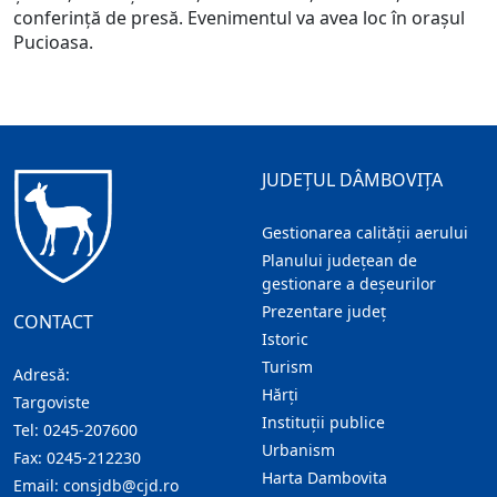
conferință de presă. Evenimentul va avea loc în orașul
Pucioasa.
JUDEȚUL DÂMBOVIȚA
Gestionarea calității aerului
Planului județean de
gestionare a deșeurilor
Prezentare judeţ
CONTACT
Istoric
Turism
Adresă:
Hărţi
Targoviste
Instituţii publice
Tel:
0245-207600
Urbanism
Fax:
0245-212230
Harta Dambovita
Email:
consjdb@cjd.ro