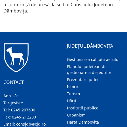
o conferință de presă, la sediul Consiliului Județean
Dâmbovița.
JUDEȚUL DÂMBOVIȚA
Gestionarea calității aerului
Planului județean de
gestionare a deșeurilor
Prezentare judeţ
CONTACT
Istoric
Turism
Adresă:
Hărţi
Targoviste
Instituţii publice
Tel:
0245-207600
Urbanism
Fax:
0245-212230
Harta Dambovita
Email:
consjdb@cjd.ro