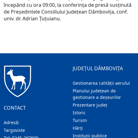
începând cu ora 09:00, la conferința de presă susținută
de Președintele Consiliului Județean Dâmbovița, conf.
univ. dr. Adrian Țuțuianu.
JUDEȚUL DÂMBOVIȚA
Gestionarea calității aerului
Planului județean de
gestionare a deșeurilor
Prezentare judeţ
CONTACT
Istoric
Turism
Adresă:
Hărţi
Targoviste
Instituţii publice
Tel:
0245-207600