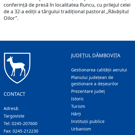
conferință de presă în localitatea Runcu, cu prilejul celei
de a 32-a ediții a târgului tradițional pastoral „Răvășitul
Oilor”.
JUDEȚUL DÂMBOVIȚA
Gestionarea calității aerului
Planului județean de
gestionare a deșeurilor
Prezentare judeţ
CONTACT
Istoric
Turism
Adresă:
Hărţi
Targoviste
Instituţii publice
Tel:
0245-207600
Urbanism
Fax:
0245-212230