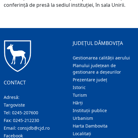
conferință de presă la sediul instituției, în sala Unirii.
JUDEȚUL DÂMBOVIȚA
Gestionarea calității aerului
Planului județean de
gestionare a deșeurilor
Prezentare judeţ
CONTACT
Istoric
Turism
Adresă:
Hărţi
Targoviste
Instituţii publice
Tel:
0245-207600
Urbanism
Fax:
0245-212230
Harta Dambovita
Email:
consjdb@cjd.ro
Localitaţi
Facebook