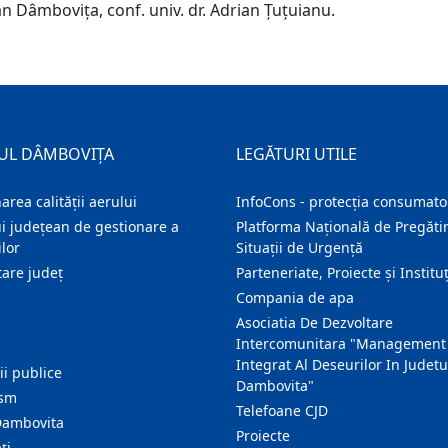
an Dâmbovița, conf. univ. dr. Adrian Țuțuianu.
UL DÂMBOVIȚA
LEGĂTURI UTILE
area calității aerului
InfoCons - protecția consumator
i județean de gestionare a
Platforma Națională de Pregătir
lor
Situații de Urgență
are judeţ
Parteneriate, Proiecte și Instituț
Compania de apa
Asociatia De Dezvoltare
Intercomunitara "Management
Integrat Al Deseurilor In Judetu
ţii publice
Dambovita"
ism
Telefoane CJD
Dambovita
Proiecte
ţi