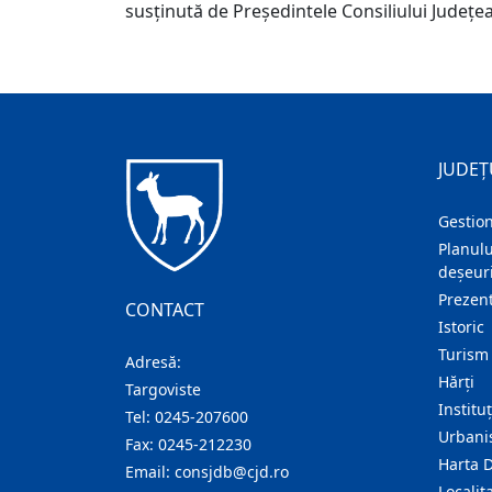
susținută de Președintele Consiliului Județe
JUDEȚ
Gestion
Planulu
deșeuri
Prezent
CONTACT
Istoric
Turism
Adresă:
Hărţi
Targoviste
Institu
Tel:
0245-207600
Urban
Fax:
0245-212230
Harta 
Email:
consjdb@cjd.ro
Localita