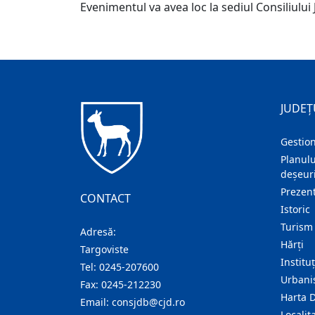
Evenimentul va avea loc la sediul Consiliului
JUDEȚ
Gestion
Planulu
deșeuri
Prezent
CONTACT
Istoric
Turism
Adresă:
Hărţi
Targoviste
Institu
Tel:
0245-207600
Urban
Fax:
0245-212230
Harta 
Email:
consjdb@cjd.ro
Localita