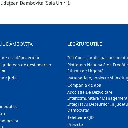
 Județean Dâmbovița (Sala Unirii).
UL DÂMBOVIȚA
LEGĂTURI UTILE
area calității aerului
InfoCons - protecția consumator
i județean de gestionare a
Platforma Națională de Pregătir
lor
Situații de Urgență
are judeţ
Parteneriate, Proiecte și Instituț
Compania de apa
Asociatia De Dezvoltare
Intercomunitara "Management
Integrat Al Deseurilor In Judetu
ţii publice
Dambovita"
ism
Telefoane CJD
Dambovita
Proiecte
ţi