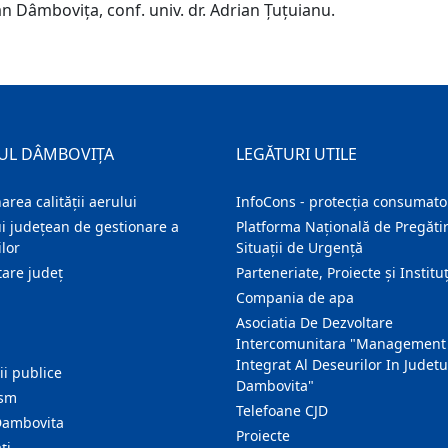
an Dâmbovița, conf. univ. dr. Adrian Țuțuianu.
UL DÂMBOVIȚA
LEGĂTURI UTILE
area calității aerului
InfoCons - protecția consumator
i județean de gestionare a
Platforma Națională de Pregătir
lor
Situații de Urgență
are judeţ
Parteneriate, Proiecte și Instituț
Compania de apa
Asociatia De Dezvoltare
Intercomunitara "Management
Integrat Al Deseurilor In Judetu
ţii publice
Dambovita"
ism
Telefoane CJD
Dambovita
Proiecte
ţi