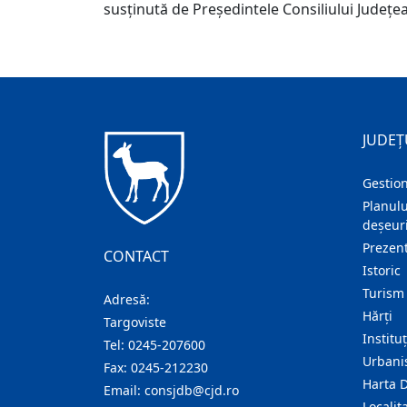
susținută de Președintele Consiliului Județe
JUDEȚ
Gestion
Planulu
deșeuri
Prezent
CONTACT
Istoric
Turism
Adresă:
Hărţi
Targoviste
Institu
Tel:
0245-207600
Urban
Fax:
0245-212230
Harta 
Email:
consjdb@cjd.ro
Localita