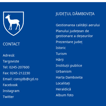
JUDEȚUL DÂMBOVIȚA
Gestionarea calității aerului
Planului județean de
gestionare a deșeurilor
Prezentare judeţ
CONTACT
Istoric
Turism
Adresă:
Hărţi
Targoviste
Instituţii publice
Tel:
0245-207600
Urbanism
Fax:
0245-212230
Harta Dambovita
Email:
consjdb@cjd.ro
Localitaţi
Facebook
Heraldică
Instagram
Album foto
Twitter