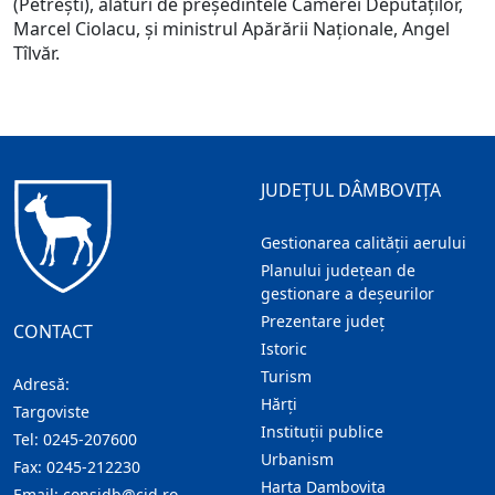
(Petrești), alături de președintele Camerei Deputaților,
Marcel Ciolacu, și ministrul Apărării Naționale, Angel
Tîlvăr.
JUDEȚUL DÂMBOVIȚA
Gestionarea calității aerului
Planului județean de
gestionare a deșeurilor
Prezentare judeţ
CONTACT
Istoric
Turism
Adresă:
Hărţi
Targoviste
Instituţii publice
Tel:
0245-207600
Urbanism
Fax:
0245-212230
Harta Dambovita
Email:
consjdb@cjd.ro