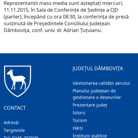
Reprezentanții mass-media sunt așteptați miercuri,
11.11.2015, în Sala de Conferințe de Ședințe a CJD
(parter), începând cu ora 08:30, la conferința de presă
susținută de Președintele Consiliului Județean
Dâmbovița, conf. univ. dr. Adrian Țuțuianu.
JUDEȚUL DÂMBOVIȚA
Gestionarea calității aerului
Planului județean de
gestionare a deșeurilor
Prezentare judeţ
CONTACT
Istoric
Turism
Adresă:
Hărţi
Targoviste
Instituţii publice
Tel:
0245-207600