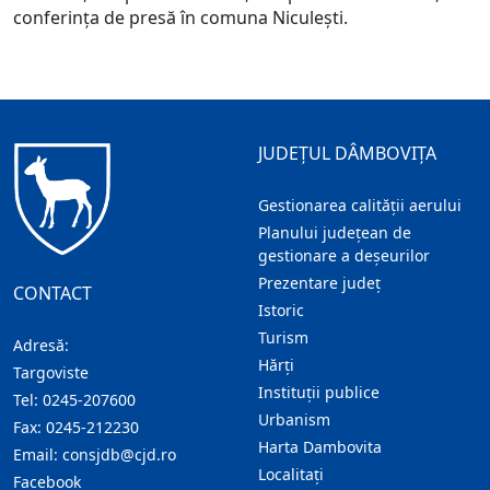
conferința de presă în comuna Niculești.
JUDEȚUL DÂMBOVIȚA
Gestionarea calității aerului
Planului județean de
gestionare a deșeurilor
Prezentare judeţ
CONTACT
Istoric
Turism
Adresă:
Hărţi
Targoviste
Instituţii publice
Tel:
0245-207600
Urbanism
Fax:
0245-212230
Harta Dambovita
Email:
consjdb@cjd.ro
Localitaţi
Facebook