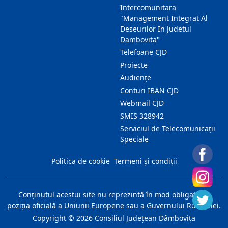
Intercomunitara
"Management Integrat Al
Deseurilor In Judetul
Dambovita"
Telefoane CJD
Proiecte
Audienţe
Conturi IBAN CJD
Webmail CJD
SMIS 328942
Serviciul de Telecomunicații
Speciale
Politica de cookie
Termeni și condiții
Conţinutul acestui site nu reprezintă în mod obligatoriu
poziţia oficială a Uniunii Europene sau a Guvernului României.
Copyright ©
2026
Consiliul Judeţean Dâmboviţa