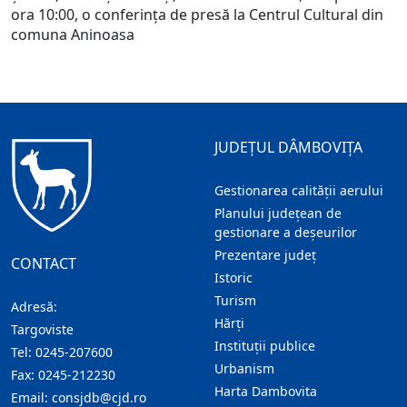
ora 10:00, o conferința de presă la Centrul Cultural din
comuna Aninoasa
JUDEȚUL DÂMBOVIȚA
Gestionarea calității aerului
Planului județean de
gestionare a deșeurilor
Prezentare judeţ
CONTACT
Istoric
Turism
Adresă:
Hărţi
Targoviste
Instituţii publice
Tel:
0245-207600
Urbanism
Fax:
0245-212230
Harta Dambovita
Email:
consjdb@cjd.ro