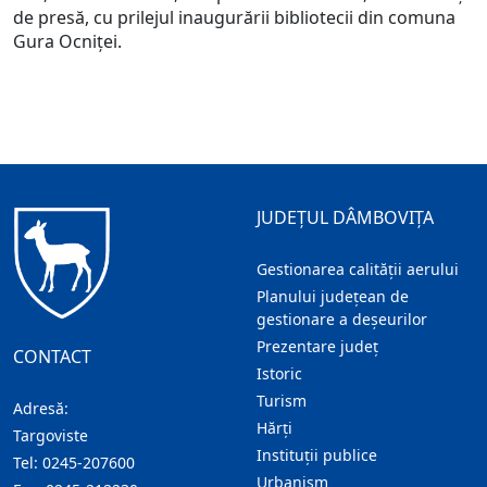
de presă, cu prilejul inaugurării bibliotecii din comuna
Gura Ocniței.
JUDEȚUL DÂMBOVIȚA
Gestionarea calității aerului
Planului județean de
gestionare a deșeurilor
Prezentare judeţ
CONTACT
Istoric
Turism
Adresă:
Hărţi
Targoviste
Instituţii publice
Tel:
0245-207600
Urbanism