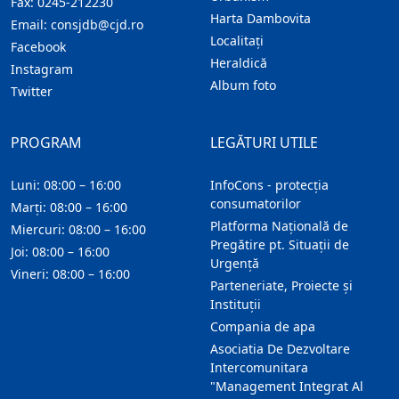
Fax:
0245-212230
Harta Dambovita
Email:
consjdb@cjd.ro
Localitaţi
Facebook
Heraldică
Instagram
Album foto
Twitter
PROGRAM
LEGĂTURI UTILE
Luni: 08:00 – 16:00
InfoCons - protecția
consumatorilor
Marți: 08:00 – 16:00
Platforma Națională de
Miercuri: 08:00 – 16:00
Pregătire pt. Situații de
Joi: 08:00 – 16:00
Urgență
Vineri: 08:00 – 16:00
Parteneriate, Proiecte și
Instituții
Compania de apa
Asociatia De Dezvoltare
Intercomunitara
"Management Integrat Al