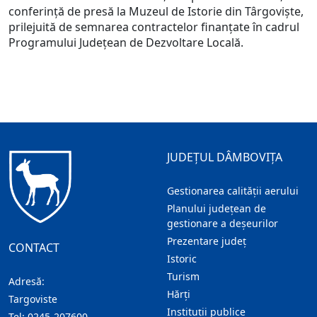
conferință de presă la Muzeul de Istorie din Târgoviște,
prilejuită de semnarea contractelor finanțate în cadrul
Programului Județean de Dezvoltare Locală.
JUDEȚUL DÂMBOVIȚA
Gestionarea calității aerului
Planului județean de
gestionare a deșeurilor
Prezentare judeţ
CONTACT
Istoric
Turism
Adresă:
Hărţi
Targoviste
Instituţii publice
Tel:
0245-207600