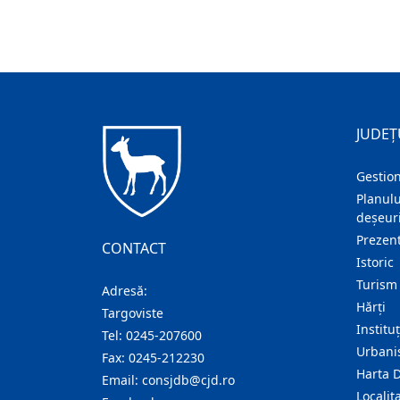
JUDEȚ
Gestion
Planulu
deșeuri
Prezent
CONTACT
Istoric
Turism
Adresă:
Hărţi
Targoviste
Institu
Tel:
0245-207600
Urban
Fax:
0245-212230
Harta 
Email:
consjdb@cjd.ro
Localita