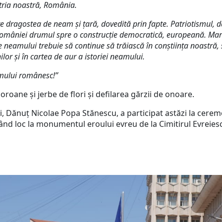
atria noastră, România.
re dragostea de neam și țară, dovedită prin fapte. Patriotismul, dâr
 României drumul spre o construcție democratică, europeană. Mare
le neamului trebuie să continue să trăiască în conștiința noastră, 
lor și în cartea de aur a istoriei neamului.
mului românesc!”
oane și jerbe de flori și defilarea gărzii de onoare.
i, Dănuț Nicolae Popa Stănescu, a participat astăzi la cer
 loc la monumentul eroului evreu de la Cimitirul Evreiesc