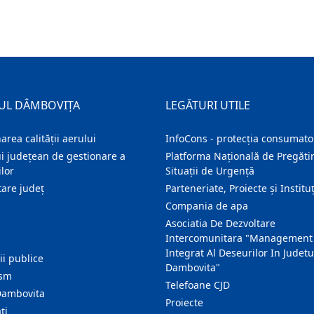
UL DÂMBOVIȚA
LEGĂTURI UTILE
area calității aerului
InfoCons - protecția consumator
i județean de gestionare a
Platforma Națională de Pregătir
lor
Situații de Urgență
are judeţ
Parteneriate, Proiecte și Instituț
Compania de apa
Asociatia De Dezvoltare
Intercomunitara "Management
Integrat Al Deseurilor In Judetu
ţii publice
Dambovita"
ism
Telefoane CJD
Dambovita
Proiecte
ţi