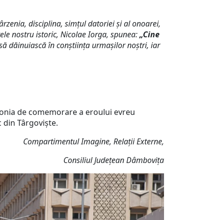
zenia, disciplina, simțul datoriei și al onoarei,
le nostru istoric, Nicolae Iorga, spunea:
„Cine
să dăinuiască în conștiința urmașilor noștri, iar
emonia de comemorare a eroului evreu
 din Târgoviște.
Compartimentul Imagine, Relații Externe,
Consiliul Județean Dâmbovița