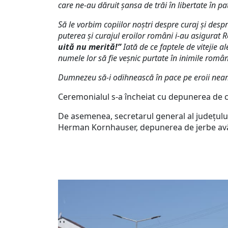
care ne-au dăruit șansa de trăi în libertate în p
Să le vorbim copiilor noştri despre curaj şi desp
puterea și curajul eroilor români i-au asigurat
uită nu merită!”
Iată de ce
faptele de vitejie a
numele lor să fie veșnic purtate în inimile români
Dumnezeu să-i odihnească în pace pe eroii nea
Ceremonialul s-a încheiat cu depunerea de cor
De asemenea, secretarul general al județulu
Herman Kornhauser, depunerea de jerbe având