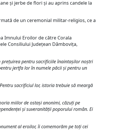
ne și jerbe de flori și au aprins candele la
urmată de un ceremonial militar-religios, ce a
rea Imnului Eroilor de către Corala
ntele Consiliului Județean Dâmbovița,
ețuirea pentru sacrificiile înaintașilor noștri
ntru jertfa lor în numele păcii și pentru un
ntru sacrificiul lor, istoria trebuie să meargă
emoria miilor de ostași anonimi, căzuți pe
dependenţei şi suveranității poporului român. Ei
onument al eroilor, îi comemorăm pe toţi cei