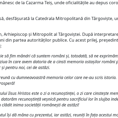
mânesc de la Cazarma Teiș, unde oficialitățile au depus coroa
oasă, desfășurată la Catedrala Mitropolitană din Târgoviște, 
ifon, Arhiepiscop și Mitropolit al Târgoviștei. După interpreta
ni din partea autorităților publice. Cu acest prilej, președi
:
ie să fim mândri că suntem români și, totodată, să ne exprimăm pr
ziua în care avem datoria de a cinsti memoria ostașilor români pe
 și pentru noi, cei de astăzi.
preună cu dumneavoastră memoria celor care ne-au scris istoria. Pe
rosperă!
rului Iisus Hristos este o zi a recunoștinței, o zi care cinstește m
le datorăm recunoştinţă veşnică pentru sacrificiul lor în slujba in
u clădit inima societăţii româneşti de astăzi!
tul își dă mâna cu prezentul, iar astăzi,
reuniţi în faţa acestui m