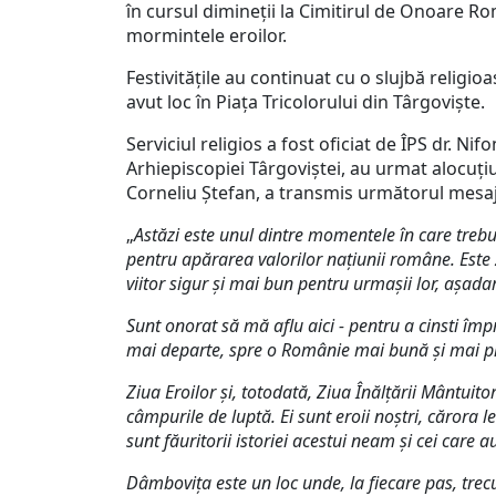
în cursul dimineții la Cimitirul de Onoare Ro
mormintele eroilor.
Festivitățile au continuat cu o slujbă religi
avut loc în Piața Tricolorului din Târgoviște.
Serviciul religios a fost oficiat de ÎPS dr. N
Arhiepiscopiei Târgoviștei, au urmat alocuțiu
Corneliu Ștefan, a transmis următorul mesaj
„
Astăzi este unul dintre momentele în care trebu
pentru apărarea valorilor națiunii române. Este 
viitor sigur și mai bun pentru urmașii lor, așadar
Sunt onorat să mă aflu aici - pentru a cinsti îm
mai departe, spre o Românie mai bună și mai p
Ziua Eroilor și, totodată, Ziua Înălţării Mântuito
câmpurile de luptă. Ei sunt eroii noştri, cărora 
sunt făuritorii istoriei acestui neam şi cei care a
Dâmbovița este un loc unde, la fiecare pas, trecu