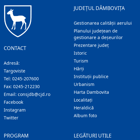
JUDEȚUL DÂMBOVIȚA
Gestionarea calității aerului
Planului județean de
gestionare a deșeurilor
Prezentare judeţ
CONTACT
Istoric
Turism
Adresă:
Hărţi
Targoviste
Instituţii publice
Tel:
0245-207600
Urbanism
Fax:
0245-212230
Harta Dambovita
Email:
consjdb@cjd.ro
Localitaţi
Facebook
Heraldică
Instagram
Album foto
Twitter
PROGRAM
LEGĂTURI UTILE