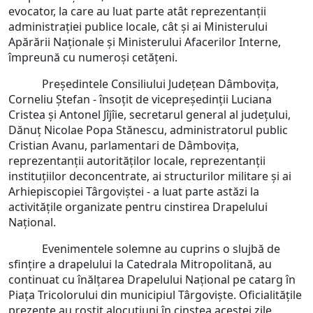
evocator, la care au luat parte atât reprezentanții
administrației publice locale, cât și ai Ministerului
Apărării Naționale și Ministerului Afacerilor Interne,
împreună cu numeroși cetățeni.
Președintele Consiliului Județean Dâmbovița,
Corneliu Ștefan - însoțit de vicepreședinții Luciana
Cristea și Antonel Jîjîie, secretarul general al județului,
Dănuț Nicolae Popa Stănescu, administratorul public
Cristian Avanu, parlamentari de Dâmbovița,
reprezentanții autorităților locale, reprezentanții
instituțiilor deconcentrate, ai structurilor militare și ai
Arhiepiscopiei Târgoviștei - a luat parte astăzi la
activitățile organizate pentru cinstirea Drapelului
Național.
Evenimentele solemne au cuprins o slujbă de
sfințire a drapelului la Catedrala Mitropolitană, au
continuat cu înălțarea Drapelului Național pe catarg în
Piața Tricolorului din municipiul Târgoviște. Oficialitățile
prezente au rostit alocuțiuni în cinstea acestei zile,