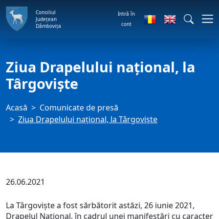
Consiliul
Intră în
Județean
cont
Dâmbovița
Ziua Drapelului național, la
Târgoviște
Acasă
Comunicate de presă
Ziua Drapelului național, la Târgoviște
26.06.2021
La Târgoviște a fost sărbătorit astăzi, 26 iunie 2021,
Drapelul Național, în cadrul unei manifestări cu caracter