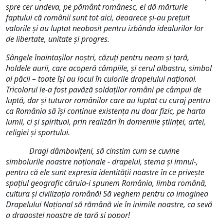
spre cer undeva, pe pământ românesc, el dă mărturie
faptului că românii sunt tot aici, deoarece și-au prețuit
valorile și au luptat neobosit pentru izbânda idealurilor lor
de libertate, unitate și progres.
Sângele înaintașilor noștri, căzuți pentru neam și țară,
holdele aurii, care acoperă câmpiile, și cerul albastru, simbol
al păcii – toate își au locul în culorile drapelului național.
Tricolorul le-a fost pavăză soldaților români pe câmpul de
luptă, dar și tuturor românilor care au luptat cu curaj pentru
ca România să își continue existența nu doar fizic, pe harta
lumii, ci și spiritual, prin realizări în domeniile științei, artei,
religiei și sportului.
Dragi dâmboviţeni, să cinstim cum se cuvine
simbolurile noastre naționale - drapelul, stema și imnul-,
pentru că ele sunt expresia identității noastre în ce privește
spațiul geografic căruia-i spunem România, limba română,
cultura și civilizația română! Să veghem pentru ca imaginea
Drapelului Național să rămână vie în inimile noastre, ca sevă
a dragostei noastre de țară și popor!