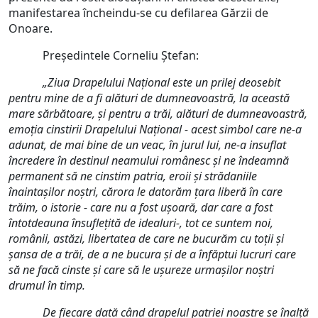
manifestarea încheindu-se cu defilarea Gărzii de
Onoare.
Președintele Corneliu Ștefan:
„Ziua Drapelului Național este un prilej deosebit
pentru mine de a fi alături de dumneavoastră, la această
mare sărbătoare, și pentru a trăi, alături de dumneavoastră,
emoția cinstirii Drapelului Național - acest simbol care ne-a
adunat, de mai bine de un veac, în jurul lui, ne-a insuflat
încredere în destinul neamului românesc și ne îndeamnă
permanent să ne cinstim patria, eroii și strădaniile
înaintașilor noștri, cărora le datorăm țara liberă în care
trăim, o istorie - care nu a fost ușoară, dar care a fost
întotdeauna însuflețită de idealuri-, tot ce suntem noi,
românii, astăzi, libertatea de care ne bucurăm cu toții și
șansa de a trăi, de a ne bucura și de a înfăptui lucruri care
să ne facă cinste și care să le ușureze urmașilor noștri
drumul în timp.
De fiecare dată când drapelul patriei noastre se înalță